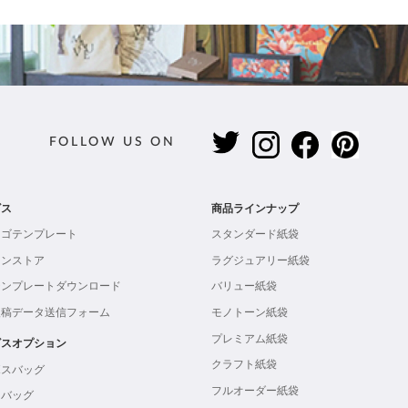
FOLLOW US ON
ビス
商品ラインナップ
ロゴテンプレート
スタンダード紙袋
インストア
ラグジュアリー紙袋
テンプレートダウンロード
バリュー紙袋
入稿データ送信フォーム
モノトーン紙袋
プレミアム紙袋
ビスオプション
クラフト紙袋
ボスバッグ
フルオーダー紙袋
ンバッグ