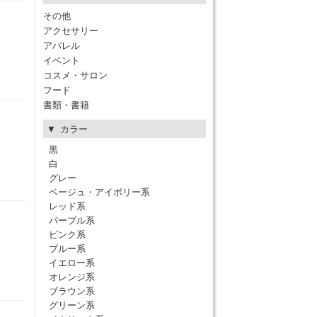
その他
アクセサリー
アパレル
イベント
コスメ・サロン
フード
書類・書籍
カラー
黒
白
グレー
ベージュ・アイボリー系
レッド系
パープル系
ピンク系
ブルー系
イエロー系
オレンジ系
ブラウン系
グリーン系