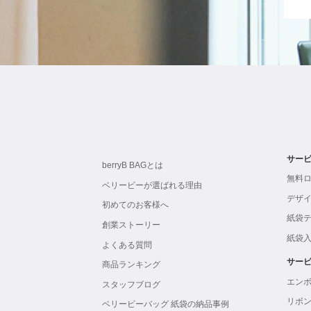
サー
berryB BAGとは
無料
ベリービーが選ばれる理由
デザ
初めてのお客様へ
紙袋
創業ストーリー
紙袋
よくある質問
サー
商品ランキング
エン
スタッフブログ
リボ
ベリービーバッグ 紙袋の納品事例