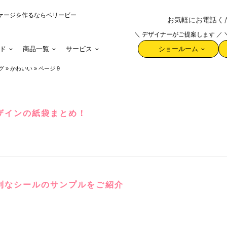
ケージを作るならベリービー
お気軽にお電話ください 
＼ デザイナーがご提案します ／
ド
商品一覧
サービス
ショールーム
グ
»
かわいい
»
ページ 9
覧
ザインの紙袋まとめ！
利なシールのサンプルをご紹介