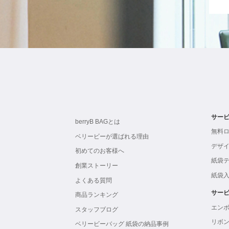
サー
berryB BAGとは
無料
ベリービーが選ばれる理由
デザ
初めてのお客様へ
紙袋
創業ストーリー
紙袋
よくある質問
サー
商品ランキング
エン
スタッフブログ
リボ
ベリービーバッグ 紙袋の納品事例