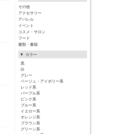
その他
アクセサリー
アパレル
イベント
コスメ・サロン
フード
書類・書籍
カラー
黒
白
グレー
ベージュ・アイボリー系
レッド系
パープル系
ピンク系
ブルー系
イエロー系
オレンジ系
ブラウン系
グリーン系