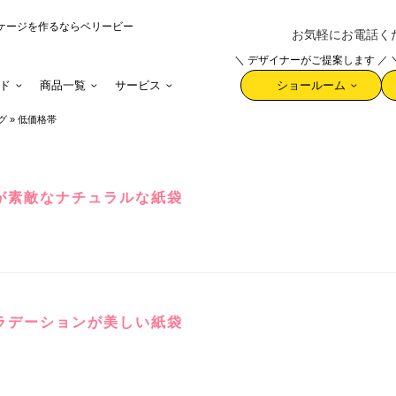
ケージを作るならベリービー
お気軽にお電話ください 
＼ デザイナーがご提案します ／
ド
商品一覧
サービス
ショールーム
グ
»
低価格帯
が素敵なナチュラルな紙袋
ラデーションが美しい紙袋