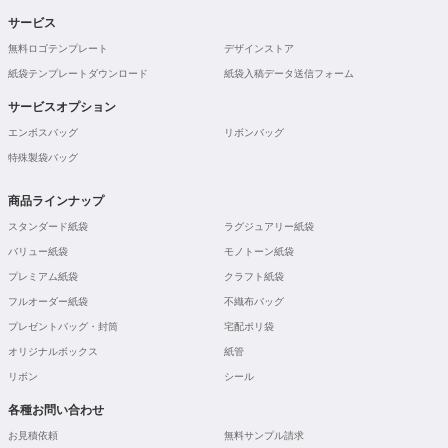
サービス
無料ロゴテンプレート
デザインストア
紙袋テンプレートダウンロード
紙袋入稿データ送信フォーム
サービスオプション
エンボスバッグ
リボンバッグ
特殊製袋バッグ
商品ラインナップ
スタンダード紙袋
ラグジュアリー紙袋
バリュー紙袋
モノトーン紙袋
プレミアム紙袋
クラフト紙袋
フルオーダー紙袋
不織布バッグ
プレゼントバッグ・封筒
宅配ポリ袋
オリジナルボックス
紙管
リボン
シール
各種お問い合わせ
お見積依頼
無料サンプル請求