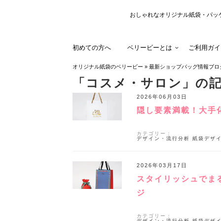
おしゃれなオリジナル紙袋・パッ
初めての方へ
ベリービーとは
ご利用ガイ
オリジナル紙袋のベリービー
»
最新ショップバッグ情報ブロ
「コスメ・サロン」の
2026年06月03日
隠し要素満載！大手
カテゴリー：
デザイン・流行分析
紙袋デザ
2026年03月17日
スタイリッシュでま
ジ
カテゴリー：
デザイン・流行分析
紙袋デザ