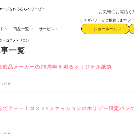
ケージを作るならベリービー
お気軽にお電話ください 
＼ デザイナーがご提案します ／
ド
商品一覧
サービス
ショールーム
グ
»
コスメ・サロン
記事一覧
化粧品メーカーの70周年を彩るオリジナル紙袋
イン紹介
るでアート！コスメ×ファッションのホリデー限定パッ
イン紹介