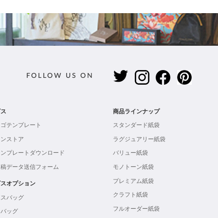
FOLLOW US ON
ビス
商品ラインナップ
ロゴテンプレート
スタンダード紙袋
インストア
ラグジュアリー紙袋
テンプレートダウンロード
バリュー紙袋
入稿データ送信フォーム
モノトーン紙袋
プレミアム紙袋
ビスオプション
クラフト紙袋
ボスバッグ
フルオーダー紙袋
ンバッグ