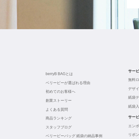
サー
berryB BAGとは
無料
ベリービーが選ばれる理由
デザ
初めてのお客様へ
紙袋
創業ストーリー
紙袋
よくある質問
サー
商品ランキング
エン
スタッフブログ
リボ
ベリービーバッグ 紙袋の納品事例