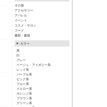
その他
アクセサリー
アパレル
イベント
コスメ・サロン
フード
書類・書籍
カラー
黒
白
グレー
ベージュ・アイボリー系
レッド系
パープル系
ピンク系
ブルー系
イエロー系
オレンジ系
ブラウン系
グリーン系