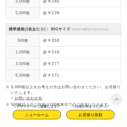
@￥245
@￥239
BIGサイズ
(H400×W550×D150mm)
@￥350
@￥318
@￥277
@￥271
※
5,000枚以上をお考えの方はお問い合わせください。お見積り
いたします。
お問い合わせ先
※
500枚以上のご注文は100枚単位でのご注文になります。
＼デザイナーがご提案します／
＼仕様が決まった方へ／
※
上記サイズ以外も作成可能です。
ショールーム
お見積り依頼
初期費用（初回のみ）