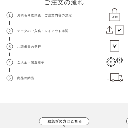
ご注文の流れ
1
見積もり依頼後
、
ご注文内容の決定
2
データのご入稿
・
レイアウト確認
3
ご請求書の発行
4
ご入金・製造着手
5
商品の納品