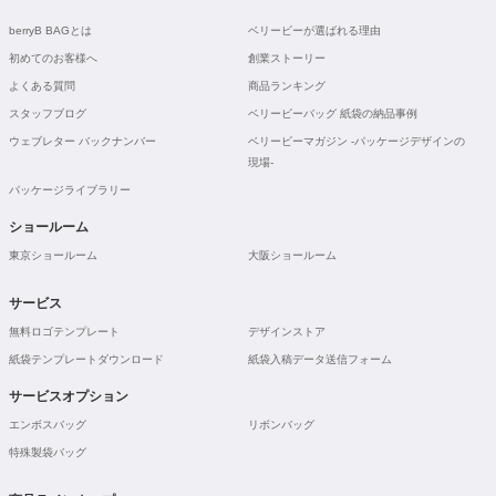
berryB BAGとは
ベリービーが選ばれる理由
初めてのお客様へ
創業ストーリー
よくある質問
商品ランキング
スタッフブログ
ベリービーバッグ 紙袋の納品事例
ウェブレター バックナンバー
ベリービーマガジン -パッケージデザインの
現場-
パッケージライブラリー
ショールーム
東京ショールーム
大阪ショールーム
サービス
無料ロゴテンプレート
デザインストア
紙袋テンプレートダウンロード
紙袋入稿データ送信フォーム
サービスオプション
エンボスバッグ
リボンバッグ
特殊製袋バッグ