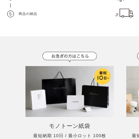
5
商品の納品
モノトーン紙袋
最短納期 10日 / 最小ロット 100枚
最短