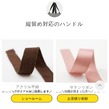
アクリル平紐
サテンリボン
幅があるので、重量のある商品に
女性人気No1。レディースアパレ
多く使われるナチュラルな持ち手
ル・コスメブランドの定番の持ち
です。
手です。
＼デザイナーがご提案します／
＼仕様が決まった方へ／
ショールーム
お見積り依頼
グログランテープ