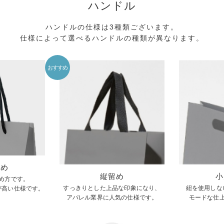
留め
縦留め
小
め方です。
すっきりとした上品な印象になり、
紐を使用しな
が高い仕様です。
アパレル業界に人気の仕様です。
モードな仕
横穴留め対応のハンドル