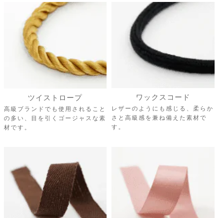
さと高級感を兼ね備えた素材で
の多い、目を引くゴージャスな素
す。
材です。
アクリル平紐
サテンリボン
幅があるので、重量のある商品に
女性人気No1。レディースアパレ
多く使われるナチュラルな持ち手
ル・コスメブランドの定番の持ち
です。
手です。