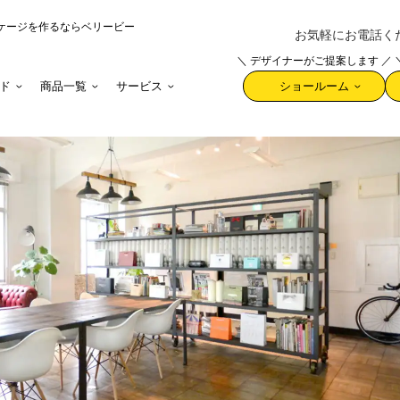
ケージを作るならベリービー
お気軽にお電話ください 
＼ デザイナーがご提案します ／
ド
商品一覧
サービス
ショールーム