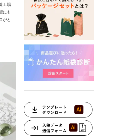
造工場
望にも
スがと