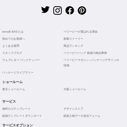
berryB BAGとは
ベリービーが選ばれる理由
初めてのお客様へ
創業ストーリー
よくある質問
商品ランキング
スタッフブログ
ベリービーバッグ 紙袋の納品事例
ウェブレター バックナンバー
ベリービーマガジン -パッケージデザインの
現場-
パッケージライブラリー
ショールーム
東京ショールーム
大阪ショールーム
サービス
無料ロゴテンプレート
デザインストア
紙袋テンプレートダウンロード
紙袋入稿データ送信フォーム
サービスオプション