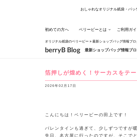
おしゃれなオリジナル紙袋・パッ
初めての方へ
ベリービーとは
ご利用ガイ
オリジナル紙袋のベリービー
»
最新ショップバッグ情報ブロ
berryB Blog
最新ショップバッグ情報ブロ
箔押しが煌めく！サーカスをテー
2026年02月17日
こんにちは！ベリービーの田上です！
バレンタインも過ぎて、少しずつですが
先日、名古屋に行ったのですが、そこで