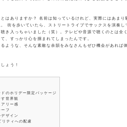
とはありますか？ 名前は知っているけれど、実際にはあまり
。 街を歩いていたら、ストリートライブでサックスを演奏し
て聴き入っちゃいました（笑）。テレビや音源で聴くのとは全
くて、すっかり心を掴まれてしまったんです。
えるような、そんな素敵な余韻をみなさんもぜひ機会があれば
ましょう！
ンドのホリデー限定パッケージ
なす世界観
ュアリー感
チーフ
かデザイン
ナビリティへの配慮