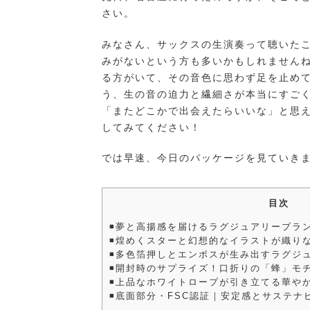
さい。
みなさん、サックスの生演奏って聴いたこ
みがないという方も多いかもしれませんね
る方がいて、その音色に思わず足を止め
う、生の音の迫力と繊細さが本当にすご
「またどこかで出会えたらいいな」と思
してみてください！
では早速、今日のパッケージを見ていき
目次
◾️夢と高揚感を届けるラグジュアリーブラ
◾️煌めくスターと幻想的なイラストが織り
◾️多色箔押しとエンボスが生み出すラグジ
◾️開封時のサプライズ！口折りの「蜂」モ
◾️上品なホワイトロープが引き立てる華や
◾️底面部分・FSC認証｜安定感とサステ