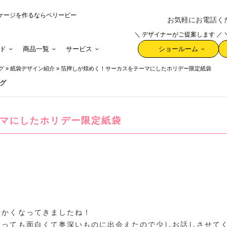
ケージを作るならベリービー
お気軽にお電話ください 
＼ デザイナーがご提案します ／
ド
商品一覧
サービス
ショールーム
グ
»
紙袋デザイン紹介
»
箔押しが煌めく！サーカスをテーマにしたホリデー限定紙袋
グ
マにしたホリデー限定紙袋
暖かくなってきましたね！
とっても面白くて奥深いものに出会えたので少しお話しさせて