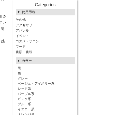
Categories
使用用途
馴染
その他
てい
アクセサリー
く違
アパレル
イベント
体感
コスメ・サロン
フード
書類・書籍
カラー
黒
白
グレー
ベージュ・アイボリー系
レッド系
パープル系
ピンク系
ブルー系
イエロー系
オレンジ系