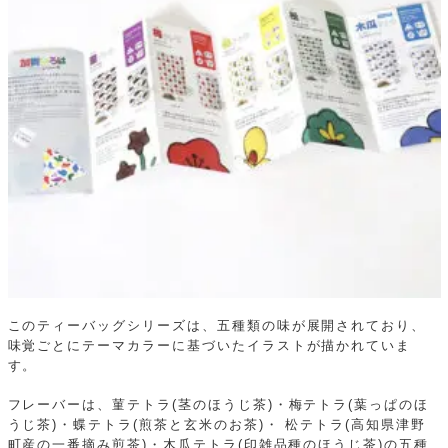
このティーバッグシリーズは、五種類の味が展開されており、
味覚ごとにテーマカラーに基づいたイラストが描かれていま
す。
フレーバーは、菫テトラ(茎のほうじ茶)・梅テトラ(葉っぱのほ
うじ茶)・蝶テトラ(煎茶と玄米のお茶)・
松テトラ(高知県津野
町産の一番摘み煎茶)・木瓜テトラ(印雑品種のほうじ茶)の五種