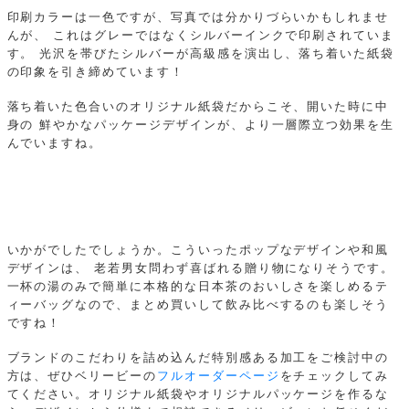
印刷カラーは一色ですが、写真では分かりづらいかもしれませ
んが、
これはグレーではなくシルバーインクで印刷されていま
す。
光沢を帯びたシルバーが高級感を演出し、落ち着いた紙袋
の印象を引き締めています！
落ち着いた色合いのオリジナル紙袋だからこそ、開いた時に中
身の
鮮やかなパッケージデザインが、より一層際立つ効果を生
んでいますね。
いかがでしたでしょうか。こういったポップなデザインや和風
デザインは、
老若男女問わず喜ばれる贈り物になりそうです。
一杯の湯のみで簡単に本格的な日本茶のおいしさを楽しめるテ
ィーバッグなので、まとめ買いして飲み比べするのも楽しそう
ですね！
ブランドのこだわりを詰め込んだ特別感ある加工をご検討中の
方は、ぜひベリービーの
フルオーダーページ
をチェックしてみ
てください。オリジナル紙袋やオリジナルパッケージを作るな