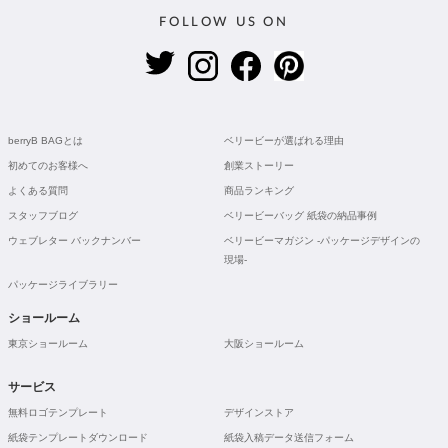
FOLLOW US ON
berryB BAGとは
ベリービーが選ばれる理由
初めてのお客様へ
創業ストーリー
よくある質問
商品ランキング
スタッフブログ
ベリービーバッグ 紙袋の納品事例
ウェブレター バックナンバー
ベリービーマガジン -パッケージデザインの
現場-
パッケージライブラリー
ショールーム
東京ショールーム
大阪ショールーム
サービス
無料ロゴテンプレート
デザインストア
紙袋テンプレートダウンロード
紙袋入稿データ送信フォーム