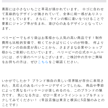
裏面には小さないちごと草花が描かれています。
ロゴに合わせ
て直線的なデザインが施されていて、全体に統一感がありスッ
キリとしています。
さらに、ラインの幅に違いをつけることで
要素にジャンプ率が生まれ、遊び心のあるデザインとなってい
ます。
ベリービーでもポリ袋はお客様から人気の高い商品です！制作
費用も比較的安価で、軽くてかさばりにくいのが特徴。
何より
デザインの自由度が高いことから、さまざまな企業やショップ
様からご依頼いただいています。
ベリービーの公式ホームペー
ジには、ポリ袋のページもございます。ご検討中の方やご興味
をお持ちの方は、ぜひ
こちら
をご確認ください。
いかがでしたか？
ブランド独自の美しい世界観が存分に表現さ
れた、見応えのあるパッケージデザインでしたね。
商品や季節
によって異なるパッケージが楽しめるのも、このブランドの魅
力です。
気になる方は、ぜひ一度オンラインショップをチェッ
クしてみてください！（常設店舗は東京と横浜に5店舗のみとの
ことです）