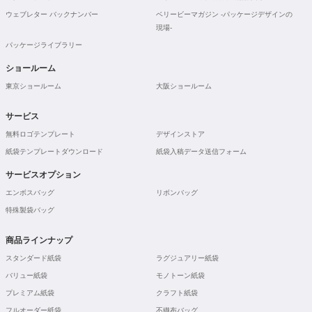
ウェブレター バックナンバー
ベリービーマガジン -パッケージデザインの
現場-
パッケージライブラリー
ショールーム
東京ショールーム
大阪ショールーム
サービス
無料ロゴテンプレート
デザインストア
紙袋テンプレートダウンロード
紙袋入稿データ送信フォーム
サービスオプション
エンボスバッグ
リボンバッグ
特殊製袋バッグ
商品ラインナップ
スタンダード紙袋
ラグジュアリー紙袋
バリュー紙袋
モノトーン紙袋
プレミアム紙袋
クラフト紙袋
フルオーダー紙袋
不織布バッグ