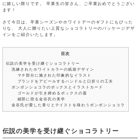
に嬉しい限りです。
卒業生の皆さん、ご卒業おめでとうござい
ます！
さて今日は、卒業シーズンやホワイトデーのギフトにもぴった
りな、
大人に贈りたい上質なショコラトリーのパッケージデザ
インをご紹介いたします。
目次
伝説の美学を受け継ぐショコラトリー
洗練されたホワイトカラーの紙袋デザイン
マチ部分に施された印象的なイラスト
ブランドをアピールするハンドルと口折りの工夫
ボンボンショコラのボックスとイラストカード
ゴールドが引き締めるボックスの蓋
細部に宿る金谷氏の美学
金谷氏が愛した香りとテイストを味わうボンボンショコラ
伝説の美学を受け継ぐショコラトリー