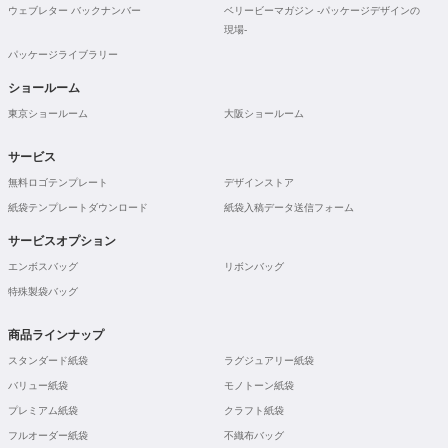
ウェブレター バックナンバー
ベリービーマガジン -パッケージデザインの
現場-
パッケージライブラリー
ショールーム
東京ショールーム
大阪ショールーム
サービス
無料ロゴテンプレート
デザインストア
紙袋テンプレートダウンロード
紙袋入稿データ送信フォーム
サービスオプション
エンボスバッグ
リボンバッグ
特殊製袋バッグ
商品ラインナップ
スタンダード紙袋
ラグジュアリー紙袋
バリュー紙袋
モノトーン紙袋
プレミアム紙袋
クラフト紙袋
フルオーダー紙袋
不織布バッグ