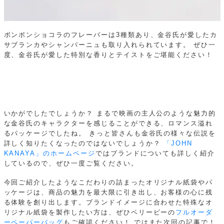
ボンボンショコラのフレーバーは3種類あり、金谷氏が愛したカ
サブランカやシャンパーニュも取り入れられています。
ぜひ一
度、金谷氏が愛した特別な香りとテイストをご堪能ください！
いかがでしたでしょうか？
まるで映画の主人公のような魅力的
な金谷氏のキャラクターを感じることができる、ロマンス溢れ
るパッケージでしたね。
きっと皆さんも金谷氏の様々な伝説を
詳しく知りたくなったのではないでしょうか？
「JOHN
KANAYA」のホームページ
ではブランドについても詳しく紹介
しているので、ぜひ一度ご覧ください。
今回ご紹介したようなこだわりの詰まったオリジナル紙袋やパ
ッケージは、商品の魅力を最大限に引き出し、お客様の心に残
る体験を創り出します。ブランドイメージに合わせた特殊なオ
リジナル紙袋を製作したい方は、ぜひベリービーの
フルオーダ
ーペーパーバッグ
もご確認ください！
ではまた次回の記事で！