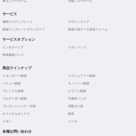
東京ショールーム
大阪ショールーム
サービス
無料ロゴテンプレート
デザインストア
紙袋テンプレートダウンロード
紙袋入稿データ送信フォーム
サービスオプション
エンボスバッグ
リボンバッグ
特殊製袋バッグ
商品ラインナップ
スタンダード紙袋
ラグジュアリー紙袋
バリュー紙袋
モノトーン紙袋
プレミアム紙袋
クラフト紙袋
フルオーダー紙袋
不織布バッグ
プレゼントバッグ・封筒
宅配ポリ袋
オリジナルボックス
紙管
リボン
シール
各種お問い合わせ