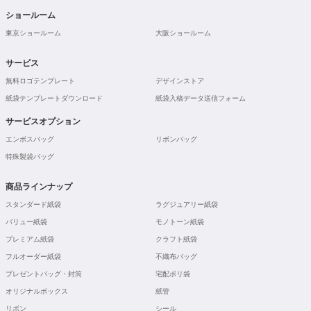
ショールーム
東京ショールーム
大阪ショールーム
サービス
無料ロゴテンプレート
デザインストア
紙袋テンプレートダウンロード
紙袋入稿データ送信フォーム
サービスオプション
エンボスバッグ
リボンバッグ
特殊製袋バッグ
商品ラインナップ
スタンダード紙袋
ラグジュアリー紙袋
バリュー紙袋
モノトーン紙袋
プレミアム紙袋
クラフト紙袋
フルオーダー紙袋
不織布バッグ
プレゼントバッグ・封筒
宅配ポリ袋
オリジナルボックス
紙管
リボン
シール