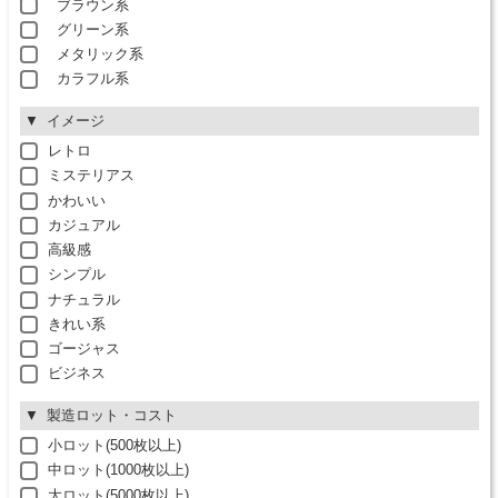
ブラウン系
グリーン系
メタリック系
カラフル系
イメージ
レトロ
ミステリアス
かわいい
カジュアル
高級感
シンプル
ナチュラル
きれい系
ゴージャス
ビジネス
製造ロット・コスト
小ロット(500枚以上)
中ロット(1000枚以上)
大ロット(5000枚以上)