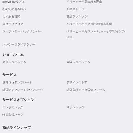
berryB BAGとは
ベリービーが選ばれる理由
初めてのお客様へ
創業ストーリー
よくある質問
商品ランキング
スタッフブログ
ベリービーバッグ 紙袋の納品事例
ウェブレター バックナンバー
ベリービーマガジン -パッケージデザインの
現場-
パッケージライブラリー
ショールーム
東京ショールーム
大阪ショールーム
サービス
無料ロゴテンプレート
デザインストア
紙袋テンプレートダウンロード
紙袋入稿データ送信フォーム
サービスオプション
エンボスバッグ
リボンバッグ
特殊製袋バッグ
商品ラインナップ