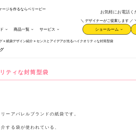
ケージを作るならベリービー
お気軽にお電話ください 
＼ デザイナーがご提案します ／
ド
商品一覧
サービス
ショールーム
グ
»
紙袋デザイン紹介
»
センスとアイデアが光るハイクオリティな封筒型袋
グ
リティな封筒型袋
アリーアパレルブランドの紙袋です。
紹介する袋が使われている、