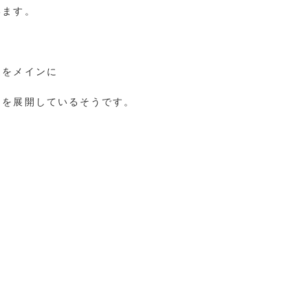
います。
造をメインに
アを展開しているそうです。