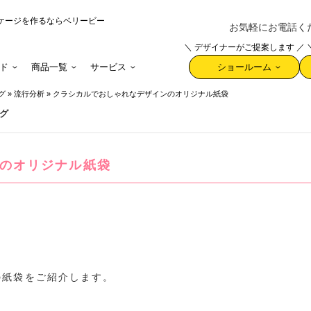
ケージを作るならベリービー
お気軽にお電話ください 
＼ デザイナーがご提案します ／
ド
商品一覧
サービス
ショールーム
グ
»
流行分析
»
クラシカルでおしゃれなデザインのオリジナル紙袋
グ
のオリジナル紙袋
の紙袋をご紹介します。