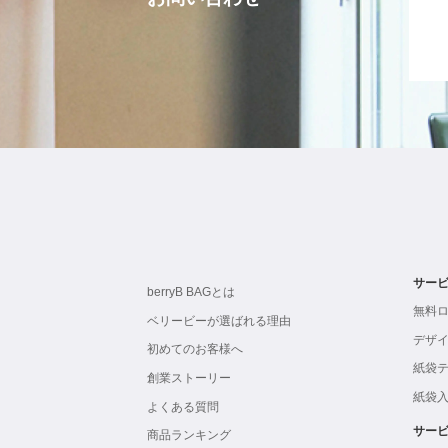
サー
berryB BAGとは
無料
ベリービーが選ばれる理由
デザ
初めてのお客様へ
紙袋
創業ストーリー
紙袋
よくある質問
サー
商品ランキング