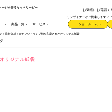
ケージを作るならベリービー
お気軽にお電話ください 
＼ デザイナーがご提案します ／
ド
商品一覧
サービス
ショールーム
グ
»
流行分析
»
かわいいトランプ柄が印刷されたオリジナル紙袋
グ
オリジナル紙袋