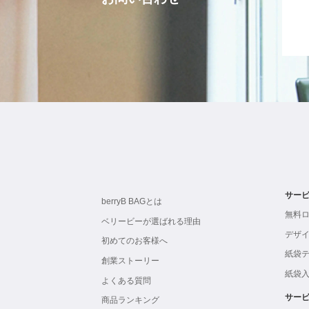
サー
berryB BAGとは
無料
ベリービーが選ばれる理由
デザ
初めてのお客様へ
紙袋
創業ストーリー
紙袋
よくある質問
サー
商品ランキング