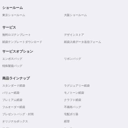
ショールーム
東京ショールーム
大阪ショールーム
サービス
無料ロゴテンプレート
デザインストア
紙袋テンプレートダウンロード
紙袋入稿データ送信フォーム
サービスオプション
エンボスバッグ
リボンバッグ
特殊製袋バッグ
商品ラインナップ
スタンダード紙袋
ラグジュアリー紙袋
バリュー紙袋
モノトーン紙袋
プレミアム紙袋
クラフト紙袋
フルオーダー紙袋
不織布バッグ
プレゼントバッグ・封筒
宅配ポリ袋
オリジナルボックス
紙管