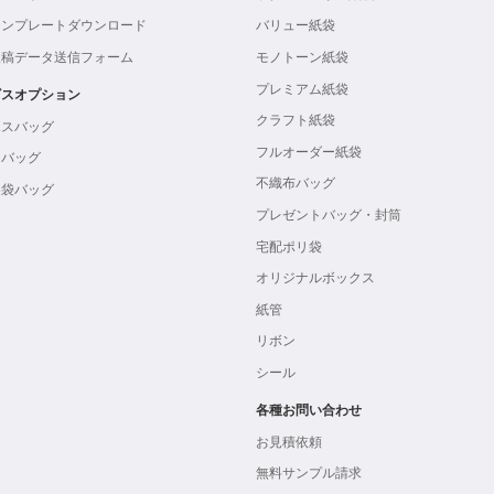
テンプレートダウンロード
バリュー紙袋
入稿データ送信フォーム
モノトーン紙袋
プレミアム紙袋
ビスオプション
クラフト紙袋
ボスバッグ
フルオーダー紙袋
ンバッグ
不織布バッグ
製袋バッグ
プレゼントバッグ・封筒
宅配ポリ袋
オリジナルボックス
紙管
リボン
シール
各種お問い合わせ
お見積依頼
無料サンプル請求