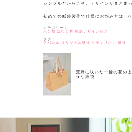
シンプルだからこそ、デザインがまとまっ
初めての紙袋製作で仕様にお悩み方は、
カテゴリー：
未分類
流行分析
紙袋デザイン紹介
タグ：
アパレル
オリジナル紙袋
サテンリボン
紙袋
荒野に咲いた一輪の花の
うな紙袋