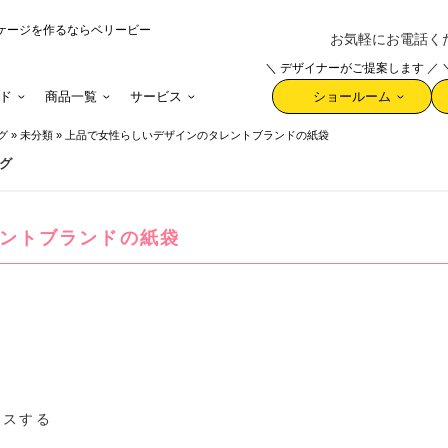
ケージを作るならベリービー
お気軽にお電話ください 
＼ デザイナーがご提案します ／
ド
商品一覧
サービス
ショールーム
グ
»
未分類
»
上品で女性らしいデザインのタレントブランドの紙袋
グ
ントブランドの紙袋
ースする