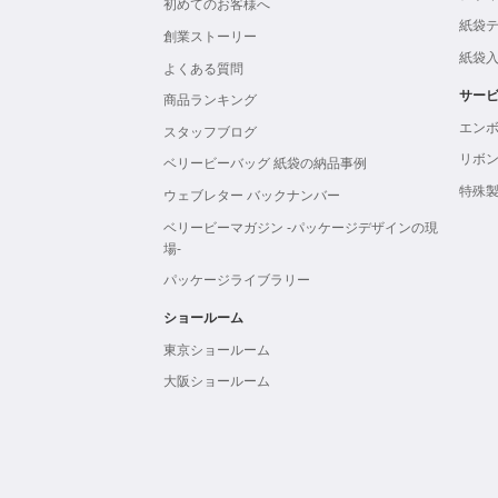
初めてのお客様へ
紙袋
創業ストーリー
紙袋
よくある質問
サー
商品ランキング
エン
スタッフブログ
リボ
ベリービーバッグ 紙袋の納品事例
特殊
ウェブレター バックナンバー
ベリービーマガジン -パッケージデザインの現
場-
パッケージライブラリー
ショールーム
東京ショールーム
大阪ショールーム