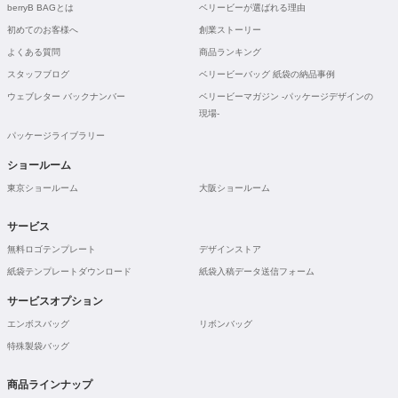
berryB BAGとは
ベリービーが選ばれる理由
初めてのお客様へ
創業ストーリー
よくある質問
商品ランキング
スタッフブログ
ベリービーバッグ 紙袋の納品事例
ウェブレター バックナンバー
ベリービーマガジン -パッケージデザインの
現場-
パッケージライブラリー
ショールーム
東京ショールーム
大阪ショールーム
サービス
無料ロゴテンプレート
デザインストア
紙袋テンプレートダウンロード
紙袋入稿データ送信フォーム
サービスオプション
エンボスバッグ
リボンバッグ
特殊製袋バッグ
商品ラインナップ