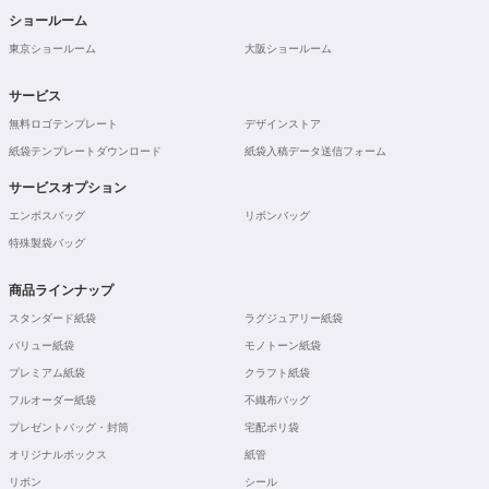
ショールーム
東京ショールーム
大阪ショールーム
サービス
無料ロゴテンプレート
デザインストア
紙袋テンプレートダウンロード
紙袋入稿データ送信フォーム
サービスオプション
エンボスバッグ
リボンバッグ
特殊製袋バッグ
商品ラインナップ
スタンダード紙袋
ラグジュアリー紙袋
バリュー紙袋
モノトーン紙袋
プレミアム紙袋
クラフト紙袋
フルオーダー紙袋
不織布バッグ
プレゼントバッグ・封筒
宅配ポリ袋
オリジナルボックス
紙管
リボン
シール