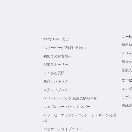
サー
berryB BAGとは
無料
ベリービーが選ばれる理由
デザ
初めてのお客様へ
紙袋
創業ストーリー
紙袋
よくある質問
サー
商品ランキング
エン
スタッフブログ
リボ
ベリービーバッグ 紙袋の納品事例
特殊
ウェブレター バックナンバー
ベリービーマガジン -パッケージデザインの現
場-
パッケージライブラリー