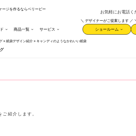
ケージを作るならベリービー
お気軽にお電話ください 
＼ デザイナーがご提案します ／
ド
商品一覧
サービス
ショールーム
グ
»
紙袋デザイン紹介
»
キャンディのようなかわいい紙袋
グ
をご紹介します。