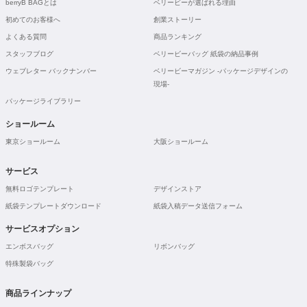
berryB BAGとは
ベリービーが選ばれる理由
初めてのお客様へ
創業ストーリー
よくある質問
商品ランキング
スタッフブログ
ベリービーバッグ 紙袋の納品事例
ウェブレター バックナンバー
ベリービーマガジン -パッケージデザインの
現場-
パッケージライブラリー
ショールーム
東京ショールーム
大阪ショールーム
サービス
無料ロゴテンプレート
デザインストア
紙袋テンプレートダウンロード
紙袋入稿データ送信フォーム
サービスオプション
エンボスバッグ
リボンバッグ
特殊製袋バッグ
商品ラインナップ