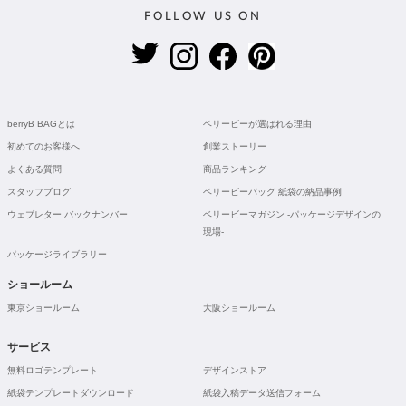
FOLLOW US ON
berryB BAGとは
ベリービーが選ばれる理由
初めてのお客様へ
創業ストーリー
よくある質問
商品ランキング
スタッフブログ
ベリービーバッグ 紙袋の納品事例
ウェブレター バックナンバー
ベリービーマガジン -パッケージデザインの
現場-
パッケージライブラリー
ショールーム
東京ショールーム
大阪ショールーム
サービス
無料ロゴテンプレート
デザインストア
紙袋テンプレートダウンロード
紙袋入稿データ送信フォーム