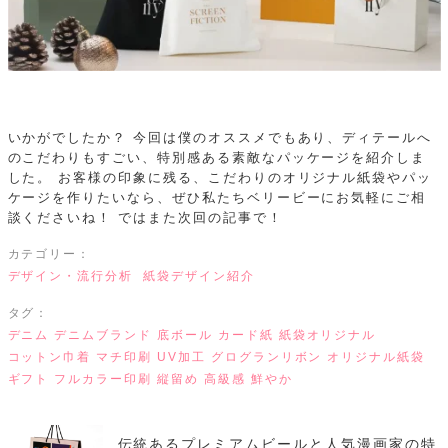
いかがでしたか？
今回は僕のオススメでもあり、ディテールへ
のこだわりもすごい、特別感ある素敵なパッケージを紹介しま
した。
お客様の印象に残る、こだわりのオリジナル紙袋やパッ
ケージを作りたいなら、ぜひ私たちベリービーにお気軽にご相
談くださいね！
ではまた次回の記事で！
カテゴリー：
デザイン・流行分析
紙袋デザイン紹介
タグ：
デニム
デニムブランド
底ボール
カード紙
紙袋オリジナル
コットン巾着
マチ印刷
UV加工
グログランリボン
オリジナル紙袋
ギフト
フルカラー印刷
縦留め
高級感
鮮やか
伝統あるプレミアムビールと人気漫画家の特