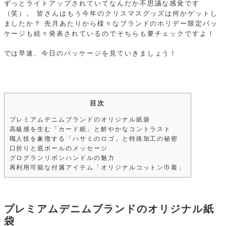
ずっとライトアップされていてなんだか不思議な感覚です
（笑）。
皆さんはもう今年のクリスマスグッズは何かゲットし
ましたか？
先月あたりから様々なブランドのホリデー限定パッ
ケージも続々発表されているのでそちらも要チェックですよ！
では早速、今日のパッケージを見ていきましょう！
目次
プレミアムデニムブランドのオリジナル紙袋
高級感を生む「カード紙」と鮮やかなコントラスト
職人技を象徴する「ハサミのロゴ」と特殊加工の秘密
口折りと底ボールのメッセージ
グログランリボンハンドルの魅力
再利用可能な付属アイテム「オリジナルコットン巾着」
プレミアムデニムブランドのオリジナル紙
袋