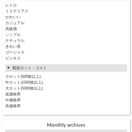
レトロ
ミステリアス
かわいい
カジュアル
高級感
シンプル
ナチュラル
きれい系
ゴージャス
ビジネス
製造ロット・コスト
小ロット(500枚以上)
中ロット(1000枚以上)
大ロット(5000枚以上)
低価格帯
中価格帯
高価格帯
Monthly archives