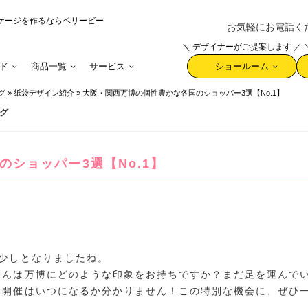
ケージを作るならベリービー
お気軽にお電話ください 
＼ デザイナーがご提案します ／
ド
商品一覧
サービス
ショールーム
グ
»
紙袋デザイン紹介
»
大阪・関西万博の個性豊かな各国のショッパー3選【No.1】
グ
ショッパー3選【No.1】
少しとなりましたね。
さんは万博にどのような印象をお持ちですか？まだ足を運んで
本開催はいつになるか分かりません！この特別な機会に、ぜひ