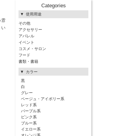
Categories
使用用途
の雰
その他
しい
アクセサリー
アパレル
イベント
コスメ・サロン
フード
書類・書籍
カラー
黒
白
グレー
ベージュ・アイボリー系
レッド系
パープル系
ピンク系
ブルー系
イエロー系
オレンジ系