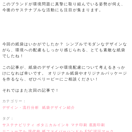
このブランドが環境問題に真摯に取り組んでいる姿勢が伺え、
今後のサステナブルな活動にも注目が集まります。
今回の紙袋はいかがでしたか？
シンプルでモダンなデザインな
がら、環境への配慮もしっかり感じられる、とても素敵な紙袋
でしたね！
この記事が、紙袋のデザインや環境配慮について考えるきっか
けになれば幸いです。
オリジナル紙袋やオリジナルパッケージ
を作るなら、ぜひベリービーにご相談ください！
それではまた次回の記事で！
カテゴリー：
デザイン・流行分析
紙袋デザイン紹介
タグ：
サステナビリティ
ボタニカルインキ
マチ印刷
底面印刷
リニューアル
現代的
紙ファイバーハンドル
FSC認証マーク