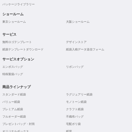
パッケージライブラリー
ショールーム
東京ショールーム
大阪ショールーム
サービス
無料ロゴテンプレート
デザインストア
紙袋テンプレートダウンロード
紙袋入稿データ送信フォーム
サービスオプション
エンボスバッグ
リボンバッグ
特殊製袋バッグ
商品ラインナップ
スタンダード紙袋
ラグジュアリー紙袋
バリュー紙袋
モノトーン紙袋
プレミアム紙袋
クラフト紙袋
フルオーダー紙袋
不織布バッグ
プレゼントバッグ・封筒
宅配ポリ袋
オリジナルボックス
紙管