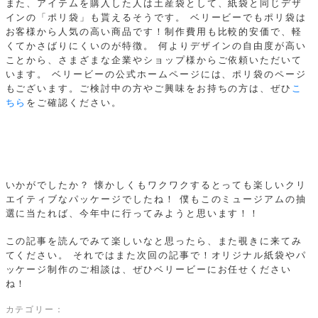
また、アイテムを購入した人は土産袋として、紙袋と同じデザ
インの「ポリ袋」も貰えるそうです。
ベリービーでもポリ袋は
お客様から人気の高い商品です！制作費用も比較的安価で、軽
くてかさばりにくいのが特徴。
何よりデザインの自由度が高い
ことから、さまざまな企業やショップ様からご依頼いただいて
います。
ベリービーの公式ホームページには、ポリ袋のページ
もございます。ご検討中の方やご興味をお持ちの方は、ぜひ
こ
ちら
をご確認ください。
いかがでしたか？
懐かしくもワクワクするとっても楽しいクリ
エイティブなパッケージでしたね！
僕もこのミュージアムの抽
選に当たれば、今年中に行ってみようと思います！！
この記事を読んでみて楽しいなと思ったら、また覗きに来てみ
てください。
それではまた次回の記事で！オリジナル紙袋やパ
ッケージ制作のご相談は、ぜひベリービーにお任せください
ね！
カテゴリー：