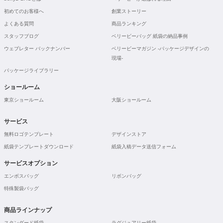
初めてのお客様へ
創業ストーリー
よくある質問
商品ランキング
スタッフブログ
ベリービーバッグ 紙袋の納品事例
ウェブレター バックナンバー
ベリービーマガジン -パッケージデザインの
現場-
パッケージライブラリー
ショールーム
東京ショールーム
大阪ショールーム
サービス
無料ロゴテンプレート
デザインストア
紙袋テンプレートダウンロード
紙袋入稿データ送信フォーム
サービスオプション
エンボスバッグ
リボンバッグ
特殊製袋バッグ
商品ラインナップ
スタンダード紙袋
ラグジュアリー紙袋