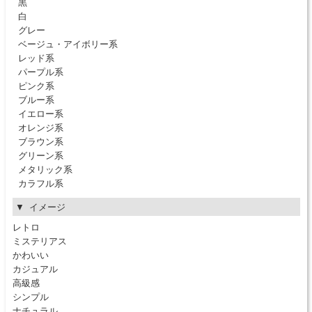
黒
白
グレー
ベージュ・アイボリー系
レッド系
パープル系
ピンク系
ブルー系
イエロー系
オレンジ系
ブラウン系
グリーン系
メタリック系
カラフル系
イメージ
レトロ
ミステリアス
かわいい
カジュアル
高級感
シンプル
ナチュラル