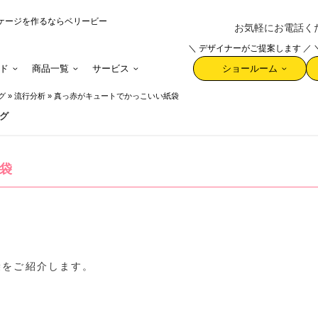
ケージを作るならベリービー
お気軽にお電話ください 
＼ デザイナーがご提案します ／
ド
商品一覧
サービス
ショールーム
グ
»
流行分析
»
真っ赤がキュートでかっこいい紙袋
グ
袋
袋をご紹介します。