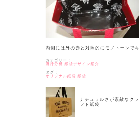
内側には外の赤と対照的にモノトーンで
カテゴリー：
流行分析
紙袋デザイン紹介
タグ：
オリジナル紙袋
紙袋
ナチュラルさが素敵なク
フト紙袋