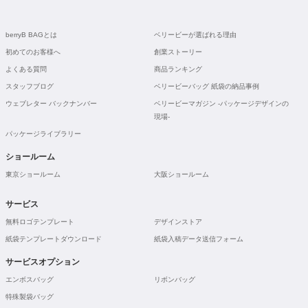
berryB BAGとは
ベリービーが選ばれる理由
初めてのお客様へ
創業ストーリー
よくある質問
商品ランキング
スタッフブログ
ベリービーバッグ 紙袋の納品事例
ウェブレター バックナンバー
ベリービーマガジン -パッケージデザインの
現場-
パッケージライブラリー
ショールーム
東京ショールーム
大阪ショールーム
サービス
無料ロゴテンプレート
デザインストア
紙袋テンプレートダウンロード
紙袋入稿データ送信フォーム
サービスオプション
エンボスバッグ
リボンバッグ
特殊製袋バッグ