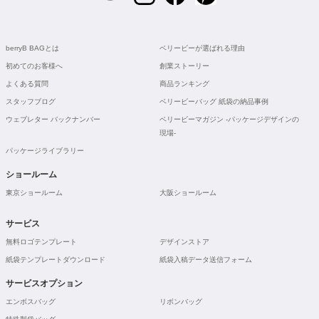
berryB BAGとは
ベリービーが選ばれる理由
初めてのお客様へ
創業ストーリー
よくある質問
商品ランキング
スタッフブログ
ベリービーバッグ 紙袋の納品事例
ウェブレター バックナンバー
ベリービーマガジン -パッケージデザインの
現場-
パッケージライブラリー
ショールーム
東京ショールーム
大阪ショールーム
サービス
無料ロゴテンプレート
デザインストア
紙袋テンプレートダウンロード
紙袋入稿データ送信フォーム
サービスオプション
エンボスバッグ
リボンバッグ