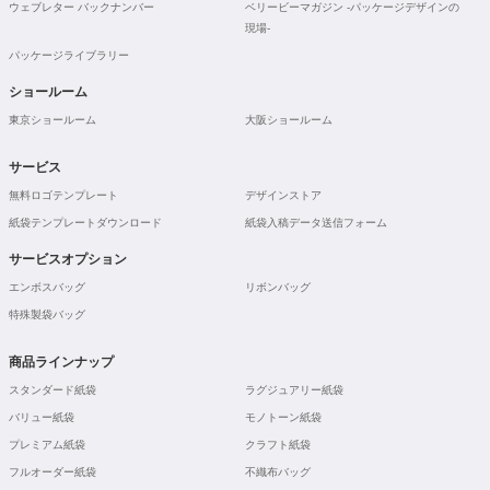
ウェブレター バックナンバー
ベリービーマガジン -パッケージデザインの
現場-
パッケージライブラリー
ショールーム
東京ショールーム
大阪ショールーム
サービス
無料ロゴテンプレート
デザインストア
紙袋テンプレートダウンロード
紙袋入稿データ送信フォーム
サービスオプション
エンボスバッグ
リボンバッグ
特殊製袋バッグ
商品ラインナップ
スタンダード紙袋
ラグジュアリー紙袋
バリュー紙袋
モノトーン紙袋
プレミアム紙袋
クラフト紙袋
フルオーダー紙袋
不織布バッグ