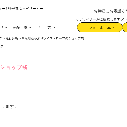
ケージを作るならベリービー
お気軽にお電話ください 
＼ デザイナーがご提案します ／
ド
商品一覧
サービス
ショールーム
グ
»
流行分析
»
高級感たっぷりツイストロープのショップ袋
グ
ショップ袋
介します。