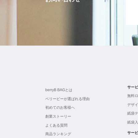
サー
berryB BAGとは
無料
ベリービーが選ばれる理由
デザ
初めてのお客様へ
紙袋
創業ストーリー
紙袋
よくある質問
サー
商品ランキング