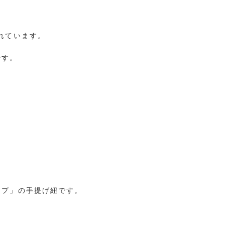
れています。
です。
ープ」の手提げ紐です。