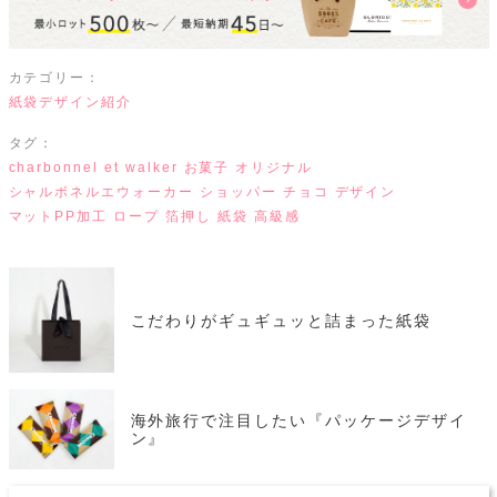
カテゴリー：
紙袋デザイン紹介
タグ：
charbonnel et walker
お菓子
オリジナル
シャルボネルエウォーカー
ショッパー
チョコ
デザイン
マットPP加工
ロープ
箔押し
紙袋
高級感
こだわりがギュギュッと詰まった紙袋
海外旅行で注目したい『パッケージデザイ
ン』