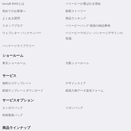
berryB BAGとは
ベリービーが選ばれる理由
初めてのお客様へ
創業ストーリー
よくある質問
商品ランキング
スタッフブログ
ベリービーバッグ 紙袋の納品事例
ウェブレター バックナンバー
ベリービーマガジン -パッケージデザインの
現場-
パッケージライブラリー
ショールーム
東京ショールーム
大阪ショールーム
サービス
無料ロゴテンプレート
デザインストア
紙袋テンプレートダウンロード
紙袋入稿データ送信フォーム
サービスオプション
エンボスバッグ
リボンバッグ
特殊製袋バッグ
商品ラインナップ