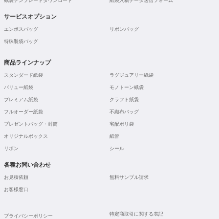
紙袋テンプレートダウンロード
紙袋入稿データ送信フォーム
サービスオプション
エンボスバッグ
リボンバッグ
特殊製袋バッグ
商品ラインナップ
スタンダード紙袋
ラグジュアリー紙袋
バリュー紙袋
モノトーン紙袋
プレミアム紙袋
クラフト紙袋
フルオーダー紙袋
不織布バッグ
プレゼントバッグ・封筒
宅配ポリ袋
オリジナルボックス
紙管
リボン
シール
各種お問い合わせ
お見積依頼
無料サンプル請求
お客様窓口
特定商取引に関する表記
プライバシーポリシー