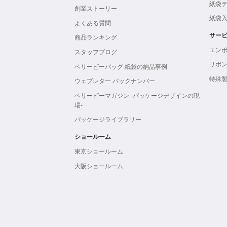
紙袋
創業ストーリー
紙袋
よくある質問
サー
商品ランキング
エン
スタッフブログ
リボ
ベリービーバッグ 紙袋の納品事例
特殊
ウェブレター バックナンバー
ベリービーマガジン -パッケージデザインの現
場-
パッケージライブラリー
ショールーム
東京ショールーム
大阪ショールーム