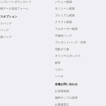
テンプレートダウンロード
バリュー紙袋
入稿データ送信フォーム
モノトーン紙袋
プレミアム紙袋
ビスオプション
クラフト紙袋
ボスバッグ
フルオーダー紙袋
ンバッグ
不織布バッグ
製袋バッグ
プレゼントバッグ・封筒
宅配ポリ袋
オリジナルボックス
紙管
リボン
シール
各種お問い合わせ
お見積依頼
無料サンプル請求
お客様窓口