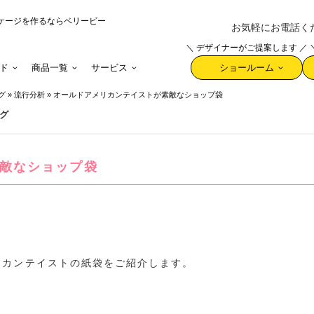
ケージを作るならベリービー
お気軽にお電話ください 
＼ デザイナーがご提案します ／
ド
商品一覧
サービス
ショールーム
グ
»
流行分析
»
オールドアメリカンテイストが素敵なショップ袋
グ
敵なショップ袋
リカンテイストの紙袋をご紹介します。