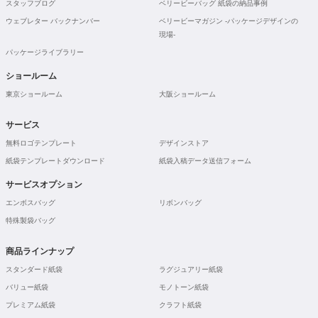
スタッフブログ
ベリービーバッグ 紙袋の納品事例
ウェブレター バックナンバー
ベリービーマガジン -パッケージデザインの
現場-
パッケージライブラリー
ショールーム
東京ショールーム
大阪ショールーム
サービス
無料ロゴテンプレート
デザインストア
紙袋テンプレートダウンロード
紙袋入稿データ送信フォーム
サービスオプション
エンボスバッグ
リボンバッグ
特殊製袋バッグ
商品ラインナップ
スタンダード紙袋
ラグジュアリー紙袋
バリュー紙袋
モノトーン紙袋
プレミアム紙袋
クラフト紙袋