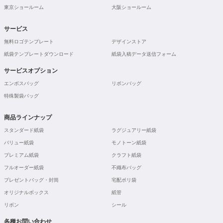
東京ショールーム
大阪ショールーム
サービス
無料ロゴテンプレート
デザインストア
紙袋テンプレートダウンロード
紙袋入稿データ送信フォーム
サービスオプション
エンボスバッグ
リボンバッグ
特殊製袋バッグ
商品ラインナップ
スタンダード紙袋
ラグジュアリー紙袋
バリュー紙袋
モノトーン紙袋
プレミアム紙袋
クラフト紙袋
フルオーダー紙袋
不織布バッグ
プレゼントバッグ・封筒
宅配ポリ袋
オリジナルボックス
紙管
リボン
シール
各種お問い合わせ