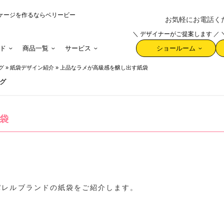
ケージを作るならベリービー
お気軽にお電話ください 
＼ デザイナーがご提案します ／
ド
商品一覧
サービス
ショールーム
グ
»
紙袋デザイン紹介
»
上品なラメが高級感を醸し出す紙袋
グ
袋
パレルブランドの紙袋をご紹介します。