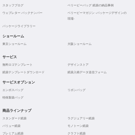
スタッフブログ
ベリービーバッグ 紙袋の納品事例
ウェブレター バックナンバー
ベリービーマガジン -パッケージデザインの
現場-
パッケージライブラリー
ショールーム
東京ショールーム
大阪ショールーム
サービス
無料ロゴテンプレート
デザインストア
紙袋テンプレートダウンロード
紙袋入稿データ送信フォーム
サービスオプション
エンボスバッグ
リボンバッグ
特殊製袋バッグ
商品ラインナップ
スタンダード紙袋
ラグジュアリー紙袋
バリュー紙袋
モノトーン紙袋
プレミアム紙袋
クラフト紙袋