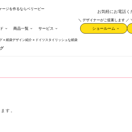
ケージを作るならベリービー
お気軽にお電話ください 
＼ デザイナーがご提案します ／
ド
商品一覧
サービス
ショールーム
グ
»
紙袋デザイン紹介
»
ドイツスタイリッシュな紙袋
グ
します。