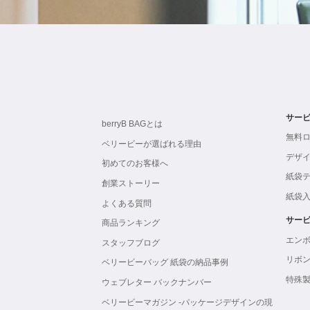
サー
berryB BAGとは
無料
ベリービーが選ばれる理由
デザ
初めてのお客様へ
紙袋
創業ストーリー
紙袋
よくある質問
サー
商品ランキング
エン
スタッフブログ
リボ
ベリービーバッグ 紙袋の納品事例
特殊
ウェブレター バックナンバー
ベリービーマガジン -パッケージデザインの現