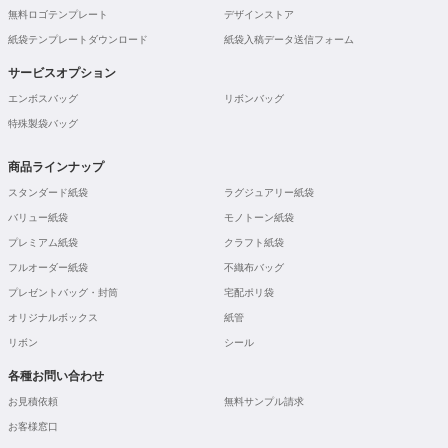
無料ロゴテンプレート
デザインストア
紙袋テンプレートダウンロード
紙袋入稿データ送信フォーム
サービスオプション
エンボスバッグ
リボンバッグ
特殊製袋バッグ
商品ラインナップ
スタンダード紙袋
ラグジュアリー紙袋
バリュー紙袋
モノトーン紙袋
プレミアム紙袋
クラフト紙袋
フルオーダー紙袋
不織布バッグ
プレゼントバッグ・封筒
宅配ポリ袋
オリジナルボックス
紙管
リボン
シール
各種お問い合わせ
お見積依頼
無料サンプル請求
お客様窓口