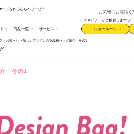
ケージを作るならベリービー
お気軽にお電話ください 
＼ デザイナーがご提案します ／
ド
商品一覧
サービス
ショールーム
グ
»
お知らせ
»
新しいデザインの不織布バッグ紹介 その1
グ
介 その1