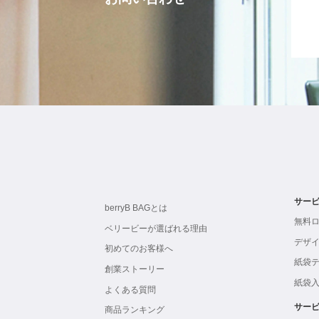
サー
berryB BAGとは
無料
ベリービーが選ばれる理由
デザ
初めてのお客様へ
紙袋
創業ストーリー
紙袋
よくある質問
サー
商品ランキング