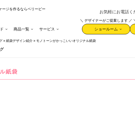
ケージを作るならベリービー
お気軽にお電話ください 
＼ デザイナーがご提案します ／
ド
商品一覧
サービス
ショールーム
グ
»
紙袋デザイン紹介
»
モノトーンがかっこいいオリジナル紙袋
グ
ル紙袋