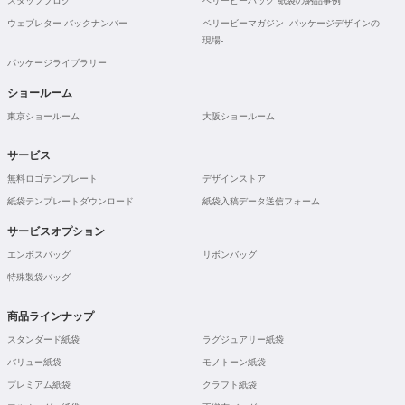
スタッフブログ
ベリービーバッグ 紙袋の納品事例
ウェブレター バックナンバー
ベリービーマガジン -パッケージデザインの
現場-
パッケージライブラリー
ショールーム
東京ショールーム
大阪ショールーム
サービス
無料ロゴテンプレート
デザインストア
紙袋テンプレートダウンロード
紙袋入稿データ送信フォーム
サービスオプション
エンボスバッグ
リボンバッグ
特殊製袋バッグ
商品ラインナップ
スタンダード紙袋
ラグジュアリー紙袋
バリュー紙袋
モノトーン紙袋
プレミアム紙袋
クラフト紙袋