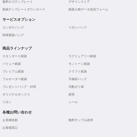
無料ロゴテンプレート
デザインストア
紙袋テンプレートダウンロード
紙袋入稿データ送信フォーム
サービスオプション
エンボスバッグ
リボンバッグ
特殊製袋バッグ
商品ラインナップ
スタンダード紙袋
ラグジュアリー紙袋
バリュー紙袋
モノトーン紙袋
プレミアム紙袋
クラフト紙袋
フルオーダー紙袋
不織布バッグ
プレゼントバッグ・封筒
宅配ポリ袋
オリジナルボックス
紙管
リボン
シール
各種お問い合わせ
お見積依頼
無料サンプル請求
お客様窓口