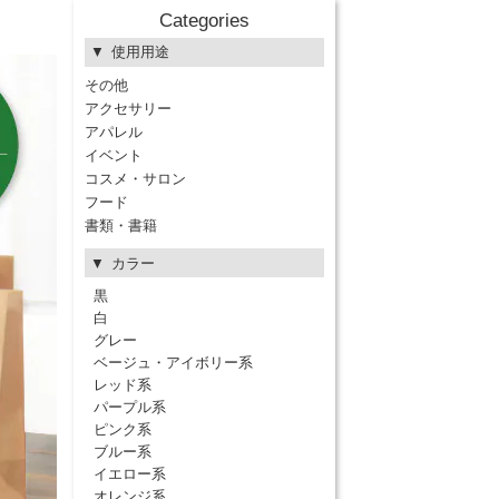
Categories
使用用途
その他
アクセサリー
アパレル
イベント
コスメ・サロン
フード
書類・書籍
カラー
黒
白
グレー
ベージュ・アイボリー系
レッド系
パープル系
ピンク系
ブルー系
イエロー系
オレンジ系