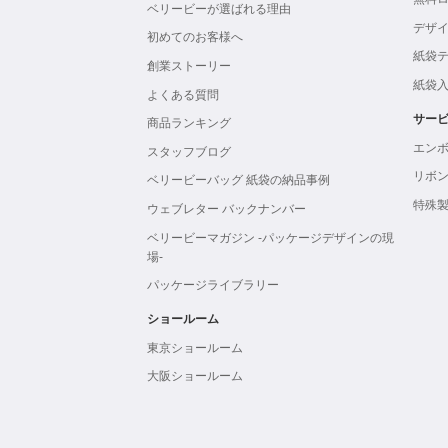
ベリービーが選ばれる理由
デザ
初めてのお客様へ
紙袋
創業ストーリー
紙袋
よくある質問
サー
商品ランキング
エン
スタッフブログ
リボ
ベリービーバッグ 紙袋の納品事例
特殊
ウェブレター バックナンバー
ベリービーマガジン -パッケージデザインの現
場-
パッケージライブラリー
ショールーム
東京ショールーム
大阪ショールーム