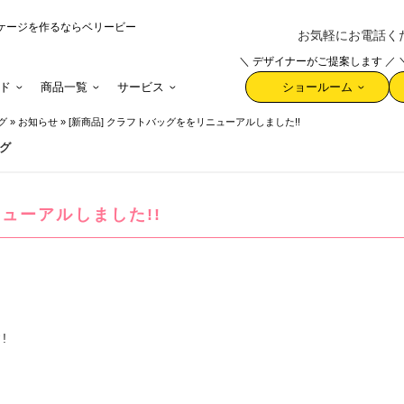
ケージを作るならベリービー
お気軽にお電話ください 
＼ デザイナーがご提案します ／
ド
商品一覧
サービス
ショールーム
グ
»
お知らせ
»
[新商品] クラフトバッグををリニューアルしました!!
グ
ニューアルしました!!
!